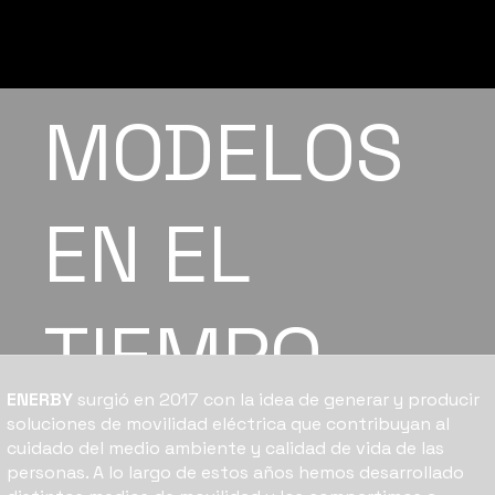
NUESTROS
MODELOS
EN EL
TIEMPO
ENERBY
surgió en 2017 con la idea de generar y producir
soluciones de movilidad eléctrica que contribuyan al
cuidado del medio ambiente y calidad de vida de las
personas. A lo largo de estos años hemos desarrollado