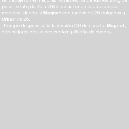
se tradujeron en mejoras notables, rondando los 23kg de
peso total y de 35 a 70km de autonomía para ambos
modelos, siendo la
Magnet
con ruedas de 29 pulgadas y
Urban
de 26.
Tiempo después salió la versión 2.0 de nuestra
Magnet
,
con mejoras en sus accesorios y diseño de cuadro.