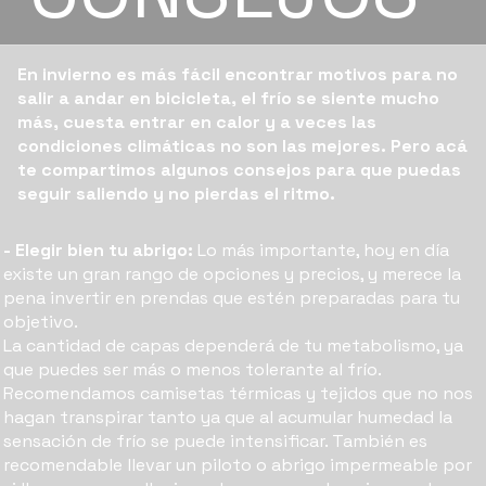
En invierno es más fácil encontrar motivos para no
salir a andar en bicicleta, el frío se siente mucho
más, cuesta entrar en calor y a veces las
condiciones climáticas no son las mejores. Pero acá
te compartimos algunos consejos para que puedas
seguir saliendo y no pierdas el ritmo.
- Elegir bien tu abrigo:
Lo más importante, hoy en día
existe un gran rango de opciones y precios, y merece la
pena invertir en prendas que estén preparadas para tu
objetivo.
La cantidad de capas dependerá de tu metabolismo, ya
que puedes ser más o menos tolerante al frío.
Recomendamos camisetas térmicas y tejidos que no nos
hagan transpirar tanto ya que al acumular humedad la
sensación de frío se puede intensificar. También es
recomendable llevar un piloto o abrigo impermeable por