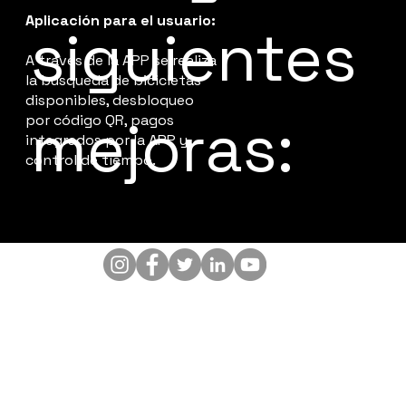
Aplicación para el usuario:
siguientes
A través de la APP se realiza
la búsqueda de bicicletas
disponibles, desbloqueo
mejoras:
por código QR, pagos
integrados por la APP y
control de tiempo.
CONTACTO:
info@enerby.com.ar
postventa.enerby@gmail.com
Comercial: +54 9 2615 98-7045
Post venta: +54 9 2617 10-1341
Rodriguez Peña 2163, Maipú,