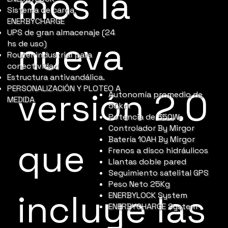
mos la
Sistema de carga
ENERBYCHARGE
UPS de gran almacenaje (24
nueva
hs de uso)
Router industrial para
conectividad
Estructura antivandálica.
PERSONALIZACIÓN Y PLOTEO A
versión 2.0
Autonomía promedio de
MEDIDA
50km
Potencia de 350W
Controlador By Mirgor
Batería 10AH By Mirgor
que
Frenos a disco hidráulicos
Llantas doble pared
Seguimiento satelital GPS
Peso Neto 25Kg
incluye las
ENERBYLOCK System
ENERBYCHARGE System