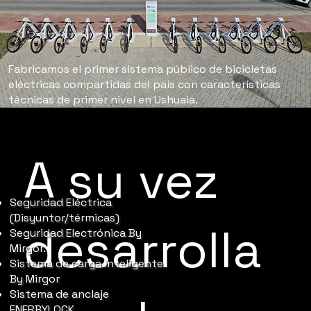
Fabricamos el primer sistema público de bicicletas
eléctricas compartidas del país con características
técnicas de primer nivel en Ushuaia.
A su vez
Seguridad Eléctrica
(Disyuntor/térmicas)
desarrolla
Seguridad Electrónica By
Mirgor.
Sistema de carga inteligente
By Mirgor
Sistema de anclaje
ENERBYLOCK